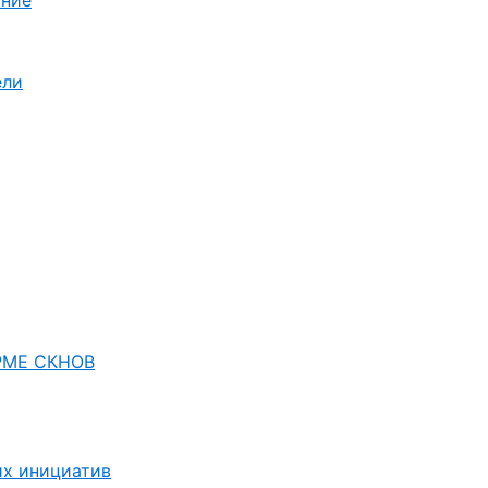
ание
ели
РМЕ СКНОВ
их инициатив