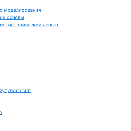
го моделирования
ие основы
ия: исторический аспект
Футурология”
о