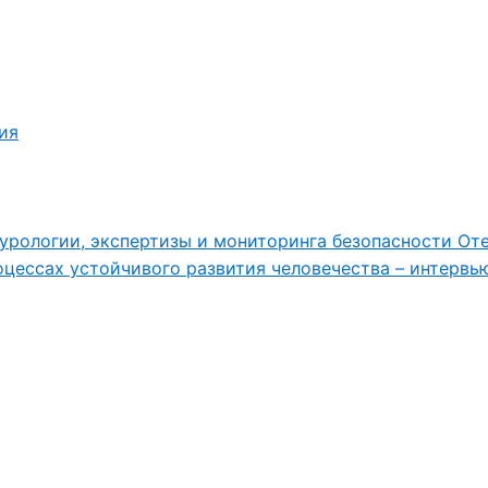
ия
урологии, экспертизы и мониторинга безопасности От
цессах устойчивого развития человечества – интервь