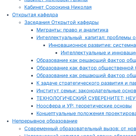
Кабинет Сорокина Николая
Открытая кафедра
Заседания Открытой кафедры
Мигранты: право и аналитика
Интеллектуальный капитал: проблемы о
Инновационное развитие: системн
Интеллектуальные и инноваци
Образование как решающий фактор обще
Образование как фактор общественной б
Образование как решающий фактор общ
К задаче стратегического развития и п
Институт семьи: законодательные осно
ТЕХНОЛОГИЧЕСКИЙ СУВЕРЕНИТЕТ: НЕ
Ноосфера и УР: теоретические основы
Концептуальные положения проектирова
Непрерывное образование
Современный образовательный вызов: от нов