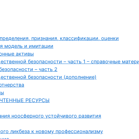
пределения, признания, классификации, оценки
ая модель и имитации
онные активы
ственной безопасности – часть 1 – справочные матер
езопасности – часть 2
ественной безопасности (дополнение)
артнерства
вы
УЧТЕННЫЕ РЕСУРСЫ
ния ноосферного устойчивого развития
ого ликбеза к новому профессионализму