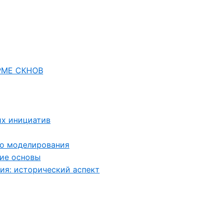
РМЕ СКНОВ
их инициатив
го моделирования
ие основы
ия: исторический аспект