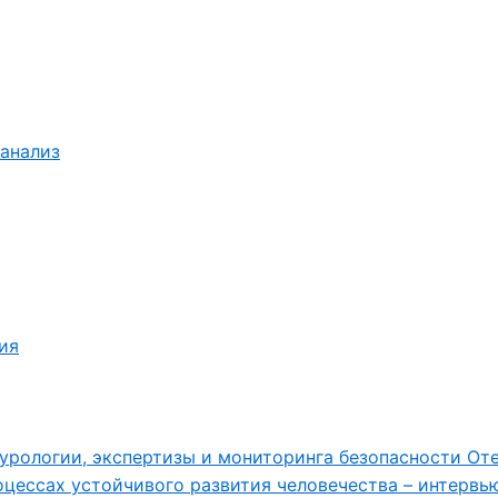
 анализ
ия
урологии, экспертизы и мониторинга безопасности От
цессах устойчивого развития человечества – интервь