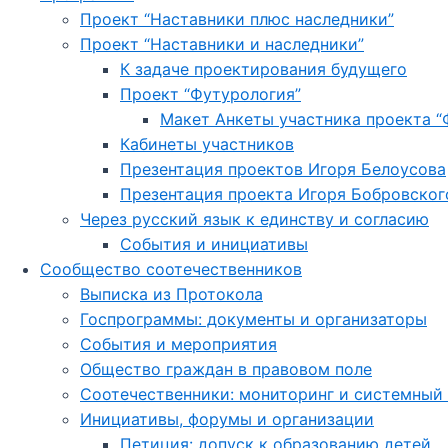
Проект “Наставники плюс наследники”
Проект “Наставники и наследники”
К задаче проектирования будущего
Проект “Футурология”
Макет Анкеты участника проекта “
Кабинеты участников
Презентация проектов Игоря Белоусова
Презентация проекта Игоря Бобровског
Через русский язык к единству и согласию
События и инициативы
Сообщество соотечественников
Выписка из Протокола
Госпрограммы: документы и организаторы
События и мероприятия
Общество граждан в правовом поле
Соотечественники: мониторинг и системный
Инициативы, форумы и организации
Петиция: допуск к образованию детей