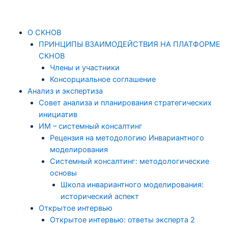
Skip
Навигация
to
по
content
записям
Menu
О СКНОВ
ПРИНЦИПЫ ВЗАИМОДЕЙСТВИЯ НА ПЛАТФОРМЕ
СКНОВ
Члены и участники
Консорциальное соглашение
Анализ и экспертиза
Совет анализа и планирования стратегических
инициатив
ИМ – системный консалтинг
Рецензия на методологию Инвариантного
моделирования
Системный консалтинг: методологические
основы
Школа инвариантного моделирования:
исторический аспект
Открытое интервью
Открытое интервью: ответы эксперта 2