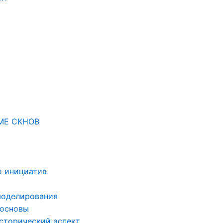
МЕ СКНОВ
х инициатив
моделирования
 основы
сторический аспект