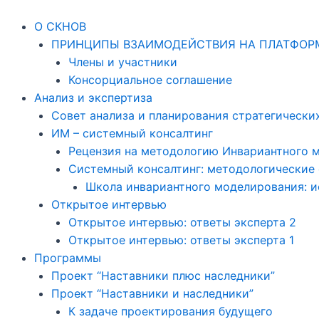
Skip
Навигация
to
по
О СКНОВ
content
записям
ПРИНЦИПЫ ВЗАИМОДЕЙСТВИЯ НА ПЛАТФОР
Члены и участники
Консорциальное соглашение
Анализ и экспертиза
Совет анализа и планирования стратегически
ИМ – системный консалтинг
Рецензия на методологию Инвариантного 
Системный консалтинг: методологические
Школа инвариантного моделирования: и
Открытое интервью
Открытое интервью: ответы эксперта 2
Открытое интервью: ответы эксперта 1
Программы
Проект “Наставники плюс наследники”
Проект “Наставники и наследники”
К задаче проектирования будущего